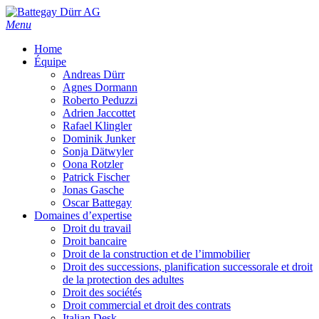
Skip
to
Menu
main
Home
content
Équipe
Andreas Dürr
Agnes Dormann
Roberto Peduzzi
Adrien Jaccottet
Rafael Klingler
Dominik Junker
Sonja Dätwyler
Oona Rotzler
Patrick Fischer
Jonas Gasche
Oscar Battegay
Domaines d’expertise
Droit du travail
Droit bancaire
Droit de la construction et de l’immobilier
Droit des successions, planification successorale et droit
de la protection des adultes
Droit des sociétés
Droit commercial et droit des contrats
Italian Desk