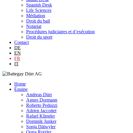
Spanish Desk
Life Sciences
Médiation
Droit du bail
Notariat
Procédures judiciaires et d’exécution
Droit du sport
Contact
DE
EN
FR
IT
Home
Équipe
Andreas Dürr
Agnes Dormann
Roberto Peduzzi
Adrien Jaccottet
Rafael Klingler
Dominik Junker
Sonja Dätwyler
Oona Rotzler