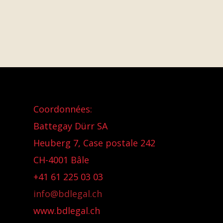
Coordonnées:
Battegay Dürr SA
Heuberg 7, Case postale 242
CH-4001 Bâle
+41 61 225 03 03
info@bdlegal.ch
www.bdlegal.ch