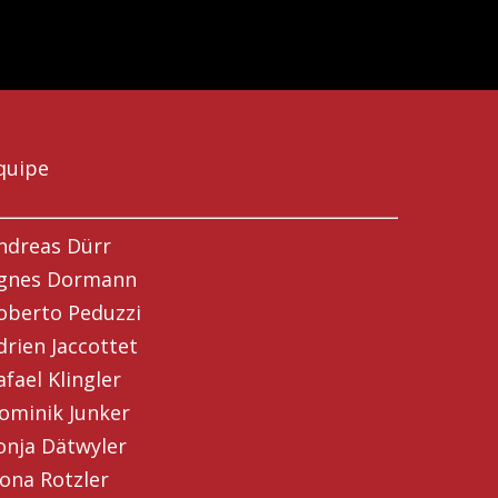
quipe
ndreas Dürr
gnes Dormann
oberto Peduzzi
drien Jaccottet
afael Klingler
ominik Junker
onja Dätwyler
ona Rotzler