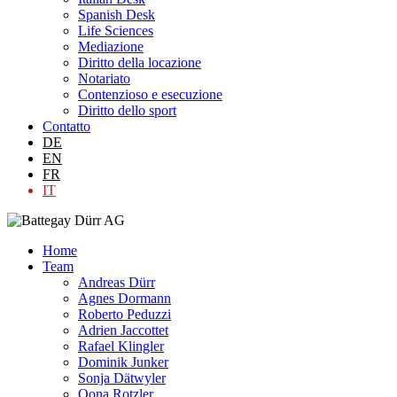
Spanish Desk
Life Sciences
Mediazione
Diritto della locazione
Notariato
Contenzioso e esecuzione
Diritto dello sport
Contatto
DE
EN
FR
IT
Home
Team
Andreas Dürr
Agnes Dormann
Roberto Peduzzi
Adrien Jaccottet
Rafael Klingler
Dominik Junker
Sonja Dätwyler
Oona Rotzler