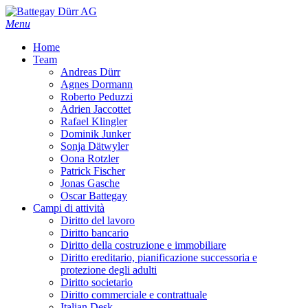
Skip
to
Menu
main
Home
content
Team
Andreas Dürr
Agnes Dormann
Roberto Peduzzi
Adrien Jaccottet
Rafael Klingler
Dominik Junker
Sonja Dätwyler
Oona Rotzler
Patrick Fischer
Jonas Gasche
Oscar Battegay
Campi di attività
Diritto del lavoro
Diritto bancario
Diritto della costruzione e immobiliare
Diritto ereditario, pianificazione successoria e
protezione degli adulti
Diritto societario
Diritto commerciale e contrattuale
Italian Desk