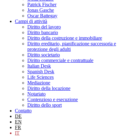
Patrick Fischer
Jonas Gasche
Oscar Battegay
Campi di attività
Diritto del lavoro
Diritto bancario
Diritto della costruzione e immobiliare
Diritto ereditario, pianificazione successoria e
protezione degli adulti
Diritto societario
Diritto commerciale e contrattuale
Italian Desk
Spanish Desk
Life Sciences
Mediazione
Diritto della locazione
Notariato
Contenzioso e esecuzione
Diritto dello sport
Contatto
DE
EN
FR
IT