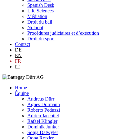
Spanish Desk
Life Sciences
Médiation
Droit du bail
Notariat
Procédures judiciaires et d’exécution
Droit du sport
Contact
DE
EN
FR
IT
Home
Équipe
Andreas Dürr
Agnes Dormann
Roberto Peduzzi
Adrien Jaccottet
Rafael Klingler
Dominik Junker
Sonja Dätwyler
Oona Rotzler