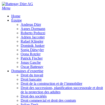
Skip
to
Menu
main
Home
content
Équipe
Andreas Dürr
Agnes Dormann
Roberto Peduzzi
Adrien Jaccottet
Rafael Klingler
Dominik Junker
Sonja Dätwyler
Oona Rotzler
Patrick Fischer
Jonas Gasche
Oscar Battegay
Domaines d’expertise
Droit du travail
Droit bancaire
Droit de la construction et de l’immobilier
Droit des successions, planification successorale et droit
de la protection des adultes
Droit des sociétés
Droit commercial et droit des contrats
Italian Desk