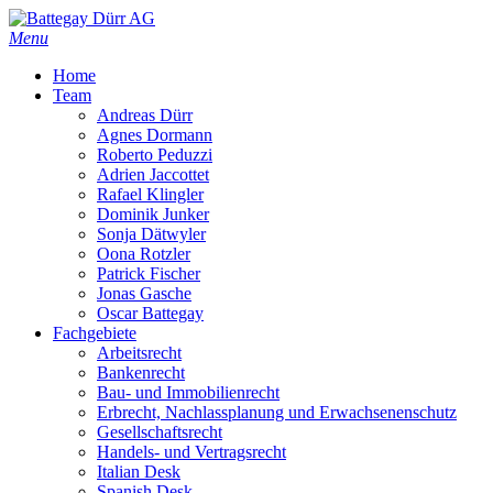
Skip
to
Menu
main
Home
content
Team
Andreas Dürr
Agnes Dormann
Roberto Peduzzi
Adrien Jaccottet
Rafael Klingler
Dominik Junker
Sonja Dätwyler
Oona Rotzler
Patrick Fischer
Jonas Gasche
Oscar Battegay
Fachgebiete
Arbeitsrecht
Bankenrecht
Bau- und Immobilienrecht
Erbrecht, Nachlassplanung und Erwachsenenschutz
Gesellschaftsrecht
Handels- und Vertragsrecht
Italian Desk
Spanish Desk