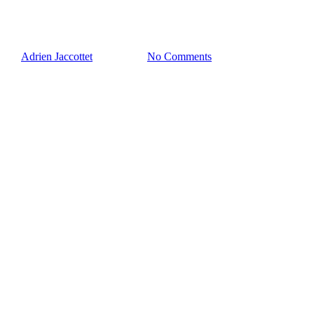
gewählt
By
Adrien Jaccottet
6. Juni 2025
No Comments