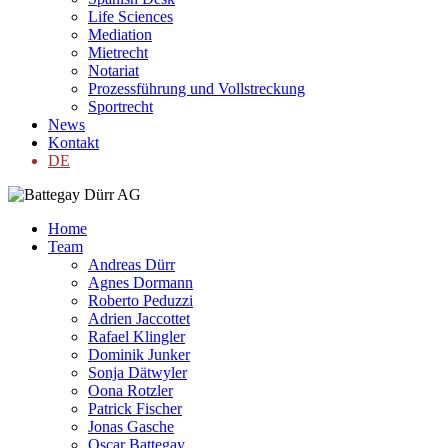
Life Sciences
Mediation
Mietrecht
Notariat
Prozessführung und Vollstreckung
Sportrecht
News
Kontakt
DE
Home
Team
Andreas Dürr
Agnes Dormann
Roberto Peduzzi
Adrien Jaccottet
Rafael Klingler
Dominik Junker
Sonja Dätwyler
Oona Rotzler
Patrick Fischer
Jonas Gasche
Oscar Battegay