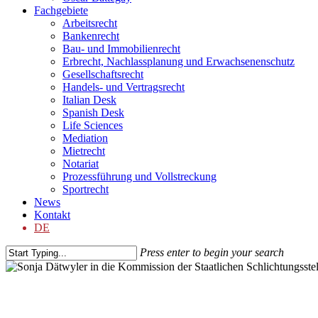
Fachgebiete
Arbeitsrecht
Bankenrecht
Bau- und Immobilienrecht
Erbrecht, Nachlassplanung und Erwachsenenschutz
Gesellschaftsrecht
Handels- und Vertragsrecht
Italian Desk
Spanish Desk
Life Sciences
Mediation
Mietrecht
Notariat
Prozessführung und Vollstreckung
Sportrecht
News
Kontakt
DE
Press enter to begin your search
Close
Search
bd NEWS
Sonja Dätwyler in die Kommissio