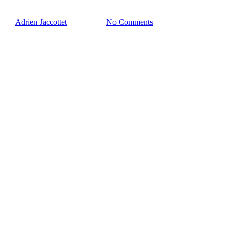
By
Adrien Jaccottet
8. Juni 2023
No Comments