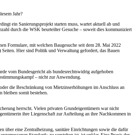
diesem Jahr?
dingt ein Sanierungsprojekt starten muss, wartet aktuell ab und
nzahl durch die WSK beurteilter Gesuche – soweit dies kommuniziert
fenen Formulare, mit welchen Baugesuche seit dem 28. Mai 2022
 Seiten. Hier sind Politik und Verwaltung gefordert, das Bauen
urde vom Bundesgericht als bundesrechtswidrig aufgehoben
Abstimmungskampf – nicht zur Anwendung.
n oder die Beschränkung von Mietzinserhöhungen im Anschluss an
n bleiben somit bestehen.
icherung herrscht. Vielen privaten Grundeigentümern war nicht
Eigentümerin ihre Liegenschaft zur Aufteilung an ihre Nachkommen in
über eine Zentralheizung, sanitäre Einrichtungen sowie die dafür
emessenen Standard» zu verstehen ist, ist unklar. Eine Praxis der