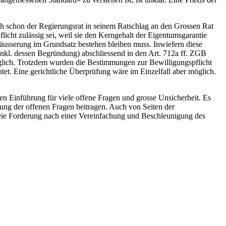
auch schon der Regierungsrat in seinem Ratschlag an den Grossen Rat
licht zulässig sei, weil sie den Kerngehalt der Eigentumsgarantie
äusserung im Grundsatz bestehen bleiben muss. Inwiefern diese
(inkl. dessen Begründung) abschliessend in den Art. 712a ff. ZGB
glich. Trotzdem wurden die Bestimmungen zur Bewilligungspflicht
t. Eine gerichtliche Überprüfung wäre im Einzelfall aber möglich.
n Einführung für viele offene Fragen und grosse Unsicherheit. Es
ung der offenen Fragen beitragen. Auch von Seiten der
Die Forderung nach einer Vereinfachung und Beschleunigung des