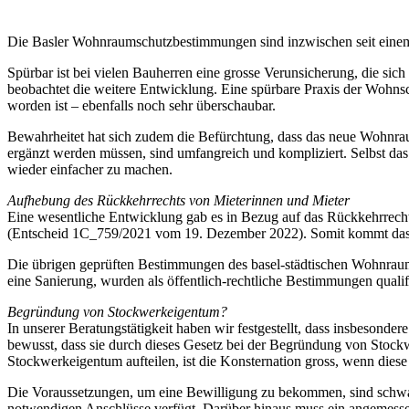
Die Basler Wohnraumschutzbestimmungen sind inzwischen seit einem J
Spürbar ist bei vielen Bauherren eine grosse Verunsicherung, die sich
beobachtet die weitere Entwicklung. Eine spürbare Praxis der Wohns
worden ist – ebenfalls noch sehr überschaubar.
Bewahrheitet hat sich zudem die Befürchtung, dass das neue Wohnrau
ergänzt werden müssen, sind umfangreich und kompliziert. Selbst das 
wieder einfacher zu machen.
Aufhebung des Rückkehrrechts von Mieterinnen und Mieter
Eine wesentliche Entwicklung gab es in Bezug auf das Rückkehrrech
(Entscheid 1C_759/2021 vom 19. Dezember 2022). Somit kommt das 
Die übrigen geprüften Bestimmungen des basel-städtischen Wohnraum
eine Sanierung, wurden als öffentlich-rechtliche Bestimmungen quali
Begründung von Stockwerkeigentum?
In unserer Beratungstätigkeit haben wir festgestellt, dass insbeson
bewusst, dass sie durch dieses Gesetz bei der Begründung von Stockw
Stockwerkeigentum aufteilen, ist die Konsternation gross, wenn die
Die Voraussetzungen, um eine Bewilligung zu bekommen, sind schwamm
notwendigen Anschlüsse verfügt. Darüber hinaus muss ein angemessen