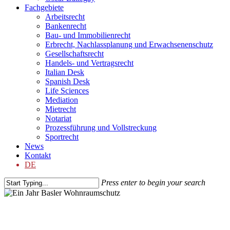
Fachgebiete
Arbeitsrecht
Bankenrecht
Bau- und Immobilienrecht
Erbrecht, Nachlassplanung und Erwachsenenschutz
Gesellschaftsrecht
Handels- und Vertragsrecht
Italian Desk
Spanish Desk
Life Sciences
Mediation
Mietrecht
Notariat
Prozessführung und Vollstreckung
Sportrecht
News
Kontakt
DE
Press enter to begin your search
Close
Search
bd NEWS
Ein Jahr Basler Wohnraumschu