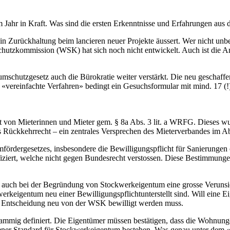
ahr in Kraft. Was sind die ersten Erkenntnisse und Erfahrungen aus 
 in Zurückhaltung beim lancieren neuer Projekte äussert. Wer nicht unbe
chutzkommission (WSK) hat sich noch nicht entwickelt. Auch ist die A
mschutzgesetz auch die Bürokratie weiter verstärkt. Die neu geschaf
«vereinfachte Verfahren» bedingt ein Gesuchsformular mit mind. 17 (!)
t von Mieterinnen und Mieter gem. § 8a Abs. 3 lit. a WRFG. Dieses w
Rückkehrrecht – ein zentrales Versprechen des Mieterverbandes im 
fördergesetzes, insbesondere die Bewilligungspflicht für Sanierunge
fiziert, welche nicht gegen Bundesrecht verstossen. Diese Bestimmunge
dere auch bei der Begründung von Stockwerkeigentum eine grosse Veruns
erkeigentum neu einer Bewilligungspflichtunterstellt sind. Will eine 
se Entscheidung neu von der WSK bewilligt werden muss.
ig definiert. Die Eigentümer müssen bestätigen, dass die Wohnungen 
er Standard für Stockwerkeigentum bestehen. Was genau unter dem «ang