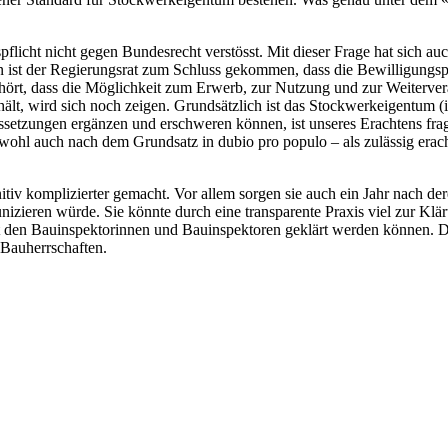
spflicht nicht gegen Bundesrecht verstösst. Mit dieser Frage hat sich 
in ist der Regierungsrat zum Schluss gekommen, dass die Bewilligungspf
ehört, dass die Möglichkeit zum Erwerb, zur Nutzung und zur Weiterver
dhält, wird sich noch zeigen. Grundsätzlich ist das Stockwerkeigentum 
ssetzungen ergänzen und erschweren können, ist unseres Erachtens fra
 auch nach dem Grundsatz in dubio pro populo – als zulässig erachte
 komplizierter gemacht. Vor allem sorgen sie auch ein Jahr nach dere
zieren würde. Sie könnte durch eine transparente Praxis viel zur Klär
t den Bauinspektorinnen und Bauinspektoren geklärt werden können. 
 Bauherrschaften.