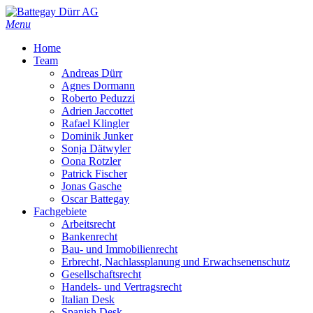
Skip
to
Menu
main
Home
content
Team
Andreas Dürr
Agnes Dormann
Roberto Peduzzi
Adrien Jaccottet
Rafael Klingler
Dominik Junker
Sonja Dätwyler
Oona Rotzler
Patrick Fischer
Jonas Gasche
Oscar Battegay
Fachgebiete
Arbeitsrecht
Bankenrecht
Bau- und Immobilienrecht
Erbrecht, Nachlassplanung und Erwachsenenschutz
Gesellschaftsrecht
Handels- und Vertragsrecht
Italian Desk
Spanish Desk