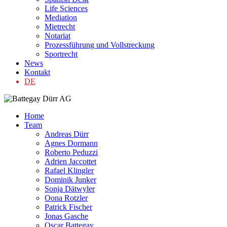
Life Sciences
Mediation
Mietrecht
Notariat
Prozessführung und Vollstreckung
Sportrecht
News
Kontakt
DE
Home
Team
Andreas Dürr
Agnes Dormann
Roberto Peduzzi
Adrien Jaccottet
Rafael Klingler
Dominik Junker
Sonja Dätwyler
Oona Rotzler
Patrick Fischer
Jonas Gasche
Oscar Battegay